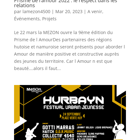
Prisme de l’amour 2022 : le respect dans les
relations
par
lamezon4500
|
Mar 20, 2023
|
A venir
,
Événements
,
Projets
Le 22 mars la MEZON ouvre la 9ème édition du
Prisme de l AmourDes partenaires des régions
hutoise et namuroise seront présents pour aborder l
Amour de manière positive et constructive auprès
des jeunes du territoire. Car l Amour n est que
beauté….alors il faut...