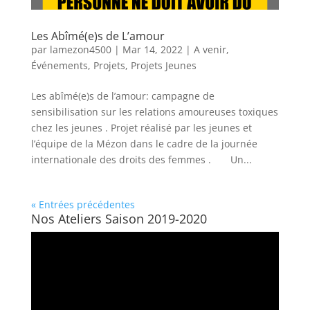
Les Abîmé(e)s de L’amour
par
lamezon4500
|
Mar 14, 2022
|
A venir
,
Événements
,
Projets
,
Projets Jeunes
Les abîmé(e)s de l’amour: campagne de
sensibilisation sur les relations amoureuses toxiques
chez les jeunes . Projet réalisé par les jeunes et
l’équipe de la Mézon dans le cadre de la journée
internationale des droits des femmes . Un...
« Entrées précédentes
Nos Ateliers Saison 2019-2020