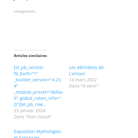
z
z
p
p
o
o
chargement…
u
u
r
r
p
p
a
a
r
r
t
t
a
a
g
g
e
e
r
r
s
s
Articles similaires
u
u
r
r
T
F
[et_pb_section
Les Abîmé(e)s de
w
a
fb_built="1"
L’amour
i
c
t
e
_builder_version="4.23.
14 mars 2022
t
b
4"
Dans "A venir"
e
o
r
o
_module_preset="defau
(
k
lt" global_colors_info="
o
(
u
o
{}"][et_pb_row…
v
u
r
v
23 janvier 2024
e
r
Dans "Non classé"
d
e
a
d
n
a
s
n
Exposition Mythologies
u
s
et Fantaisies
n
u