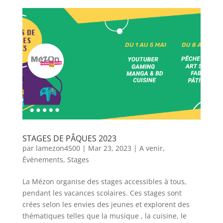
STAGES DE PÂQUES 2023
par
lamezon4500
|
Mar 23, 2023
|
A venir
,
Événements
,
Stages
La Mézon organise des stages accessibles à tous,
pendant les vacances scolaires. Ces stages sont
crées selon les envies des jeunes et explorent des
thématiques telles que la musique , la cuisine, le