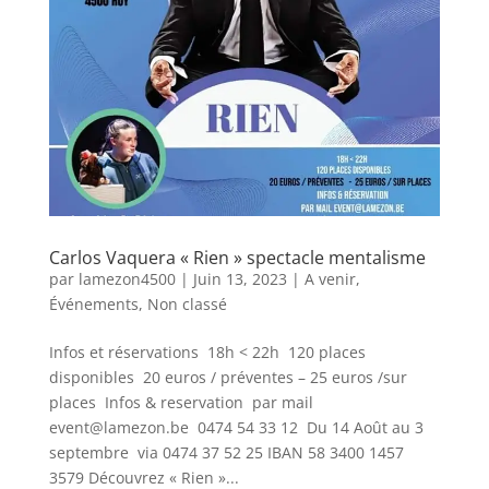
Carlos Vaquera « Rien » spectacle mentalisme
par
lamezon4500
|
Juin 13, 2023
|
A venir
,
Événements
,
Non classé
Infos et réservations 18h < 22h 120 places
disponibles 20 euros / préventes – 25 euros /sur
places Infos & reservation par mail
event@lamezon.be 0474 54 33 12 Du 14 Août au 3
septembre via 0474 37 52 25 IBAN 58 3400 1457
3579 Découvrez « Rien »...