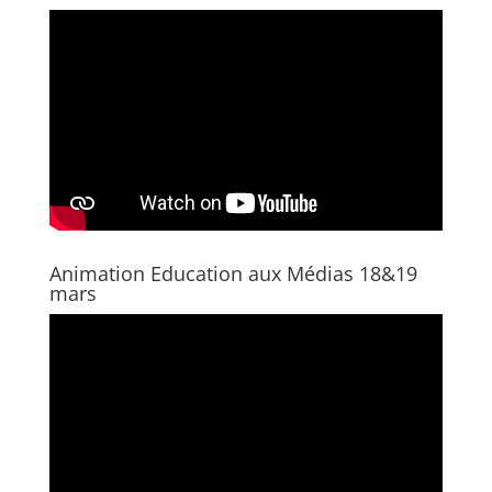
n
e
ê
n
t
ê
r
t
e
r
)
e
)
Animation Education aux Médias 18&19
mars