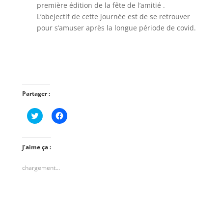
première édition de la fête de l’amitié .
L’obejectif de cette journée est de se retrouver
pour s’amuser après la longue période de covid.
Partager :
C
C
l
l
i
i
q
q
u
u
e
e
J’aime ça :
z
z
p
p
o
o
chargement…
u
u
r
r
p
p
a
a
r
r
t
t
a
a
g
g