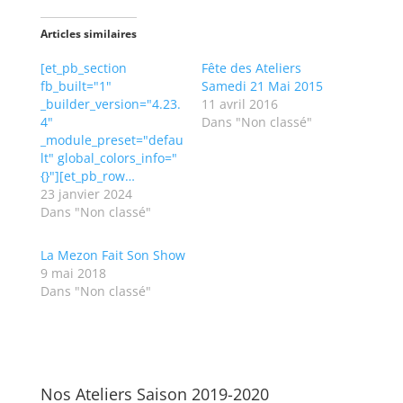
e
e
r
r
s
s
Articles similaires
u
u
r
r
T
F
[et_pb_section
Fête des Ateliers
w
a
fb_built="1"
Samedi 21 Mai 2015
i
c
t
e
_builder_version="4.23.
11 avril 2016
t
b
4"
Dans "Non classé"
e
o
r
o
_module_preset="defau
(
k
lt" global_colors_info="
o
(
u
o
{}"][et_pb_row…
v
u
r
v
23 janvier 2024
e
r
Dans "Non classé"
d
e
a
d
n
a
s
n
La Mezon Fait Son Show
u
s
9 mai 2018
n
u
e
n
Dans "Non classé"
n
e
o
n
u
o
v
u
e
v
l
e
l
l
e
l
Nos Ateliers Saison 2019-2020
f
e
e
f