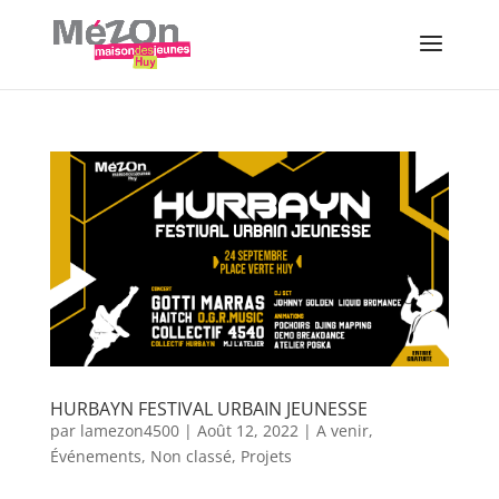
HURBAYN FESTIVAL URBAIN JEUNESSE
par
lamezon4500
|
Août 12, 2022
|
A venir
,
Événements
,
Non classé
,
Projets