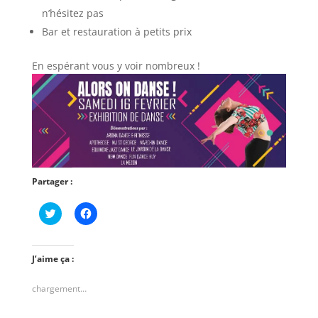
n’hésitez pas
Bar et restauration à petits prix
En espérant vous y voir nombreux !
Partager :
C
C
l
l
i
i
q
q
u
u
e
e
J’aime ça :
z
z
p
p
o
o
chargement…
u
u
r
r
p
p