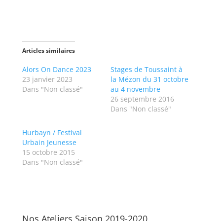
a
a
r
r
t
t
a
a
g
g
e
e
r
r
s
s
Articles similaires
u
u
r
r
T
F
Alors On Dance 2023
Stages de Toussaint à
w
a
23 janvier 2023
la Mézon du 31 octobre
i
c
t
e
Dans "Non classé"
au 4 novembre
t
b
26 septembre 2016
e
o
r
o
Dans "Non classé"
(
k
o
(
u
o
v
u
Hurbayn / Festival
r
v
Urbain Jeunesse
e
r
d
e
15 octobre 2015
a
d
Dans "Non classé"
n
a
s
n
u
s
n
u
e
n
n
e
o
n
u
o
v
u
Nos Ateliers Saison 2019-2020