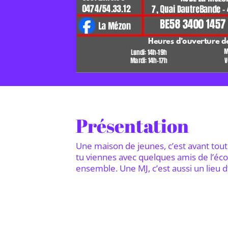
Présentation
Une maison de jeunes, c’est avant tout
tu viennes avec quelques amis de l’écol
ensemble. Une MJ, c’est aussi un lieu 