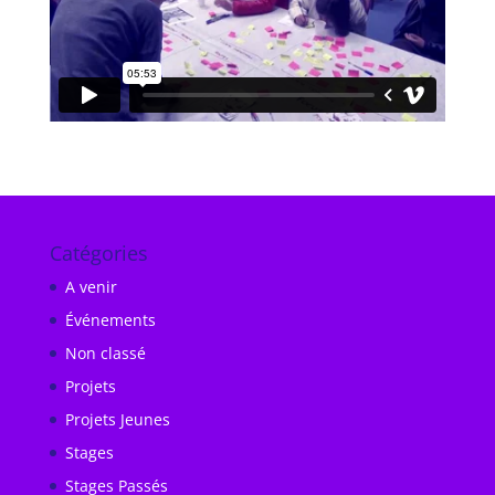
Catégories
A venir
Événements
Non classé
Projets
Projets Jeunes
Stages
Stages Passés