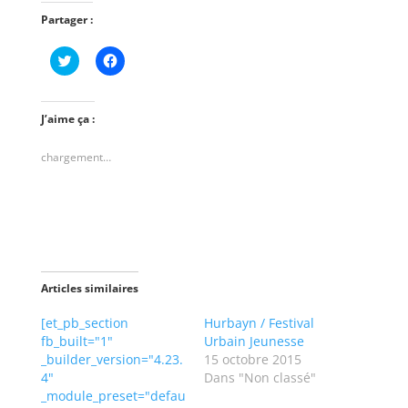
Partager :
C
C
l
l
i
i
q
q
u
u
e
e
J’aime ça :
z
z
p
p
o
o
chargement…
u
u
r
r
p
p
a
a
r
r
t
t
a
a
g
g
e
e
r
r
s
s
Articles similaires
u
u
r
r
T
F
[et_pb_section
Hurbayn / Festival
w
a
fb_built="1"
Urbain Jeunesse
i
c
t
e
_builder_version="4.23.
15 octobre 2015
t
b
4"
Dans "Non classé"
e
o
r
o
_module_preset="defau
(
k