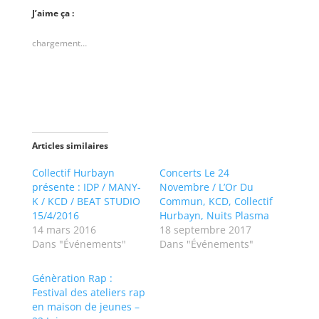
u
u
e
e
J’aime ça :
z
z
p
p
o
o
chargement…
u
u
r
r
p
p
a
a
r
r
t
t
a
a
g
g
e
e
r
r
s
s
Articles similaires
u
u
r
r
T
F
Collectif Hurbayn
Concerts Le 24
w
a
présente : IDP / MANY-
Novembre / L’Or Du
i
c
t
e
K / KCD / BEAT STUDIO
Commun, KCD, Collectif
t
b
15/4/2016
Hurbayn, Nuits Plasma
e
o
r
o
14 mars 2016
18 septembre 2017
(
k
Dans "Événements"
o
(
Dans "Événements"
u
o
v
u
r
v
Génèration Rap :
e
r
d
e
Festival des ateliers rap
a
d
en maison de jeunes –
n
a
s
n