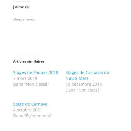
u
u
e
e
J’aime ça :
z
z
p
p
o
o
chargement…
u
u
r
r
p
p
a
a
r
r
t
t
a
a
g
g
e
e
r
r
s
s
Articles similaires
u
u
r
r
T
F
Stages de Pâques 2018
Stages de Carnaval du
w
a
7 mars 2018
4 au 8 Mars
i
c
t
e
Dans "Non classé"
10 décembre 2018
t
b
Dans "Non classé"
e
o
r
o
(
k
o
(
Stage de Carnaval
u
o
v
u
4 octobre 2021
r
v
Dans "Événements"
e
r
d
e
a
d
n
a