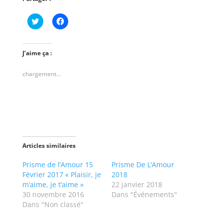
C
C
l
l
i
i
q
q
u
u
e
e
J’aime ça :
z
z
p
p
o
o
chargement…
u
u
r
r
p
p
a
a
r
r
t
t
a
a
g
g
e
e
r
r
s
s
Articles similaires
u
u
r
r
T
F
Prisme de l’Amour 15
Prisme De L’Amour
w
a
Février 2017 « Plaisir, je
2018
i
c
t
e
m’aime, je t’aime »
22 janvier 2018
t
b
30 novembre 2016
Dans "Événements"
e
o
r
o
Dans "Non classé"
(
k
o
(
u
o