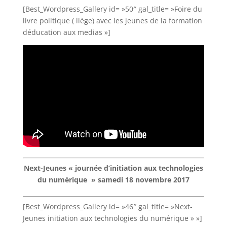
[Best_Wordpress_Gallery id= »50″ gal_title= »Foire du
livre politique ( liège) avec les jeunes de la formation
déducation aux medias »]
Next-Jeunes « journée d’initiation aux technologies
du numérique » samedi 18 novembre 2017
[Best_Wordpress_Gallery id= »46″ gal_title= »Next-
Jeunes initiation aux technologies du numérique » »]