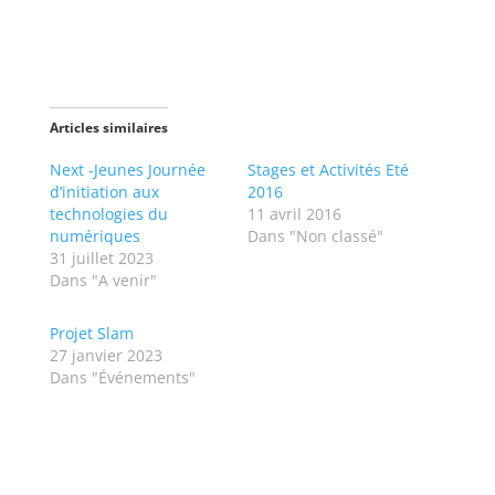
p
p
a
a
r
r
t
t
a
a
g
g
e
e
r
r
s
s
Articles similaires
u
u
r
r
T
F
Next -Jeunes Journée
Stages et Activités Eté
w
a
d’initiation aux
2016
i
c
t
e
technologies du
11 avril 2016
t
b
numériques
Dans "Non classé"
e
o
r
o
31 juillet 2023
(
k
Dans "A venir"
o
(
u
o
v
u
r
v
Projet Slam
e
r
d
e
27 janvier 2023
a
d
Dans "Événements"
n
a
s
n
u
s
n
u
e
n
n
e
o
n
u
o