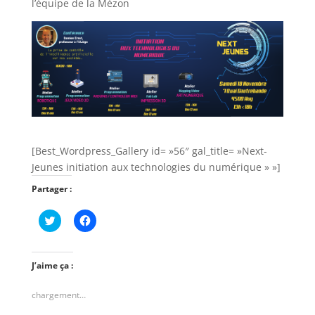
l’équipe de la Mézon
[Best_Wordpress_Gallery id= »56″ gal_title= »Next-
Jeunes initiation aux technologies du numérique » »]
Partager :
C
C
l
l
i
i
q
q
u
u
e
e
J’aime ça :
z
z
p
p
o
o
chargement…
u
u
r
r