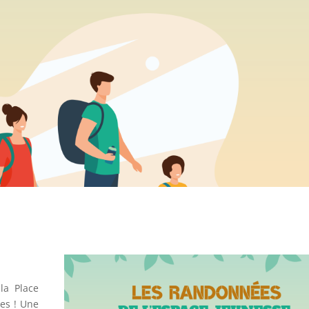
la Place
es ! Une