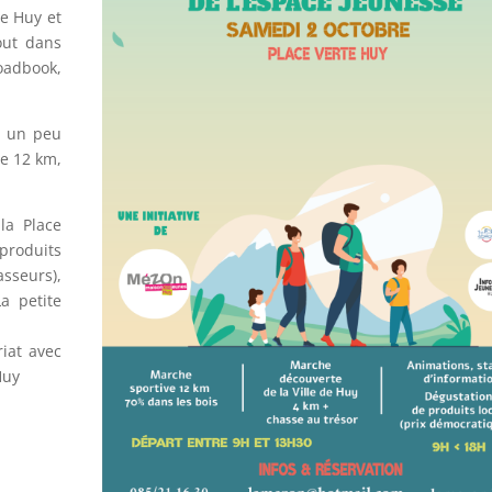
de Huy et
tout dans
adbook,
a un peu
 de 12 km,
la Place
 produits
sseurs),
a petite
iat avec
Huy