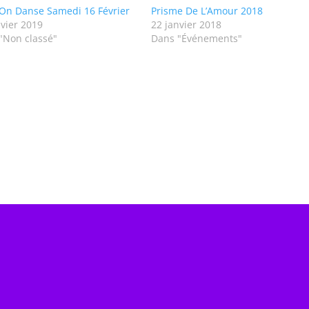
 On Danse Samedi 16 Février
Prisme De L’Amour 2018
nvier 2019
22 janvier 2018
"Non classé"
Dans "Événements"