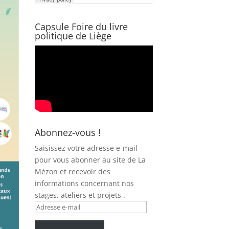
Capsule Foire du livre
politique de Liège
Abonnez-vous !
Saisissez votre adresse e-mail
pour vous abonner au site de La
Mézon et recevoir des
informations concernant nos
stages, ateliers et projets .
Adresse
e-