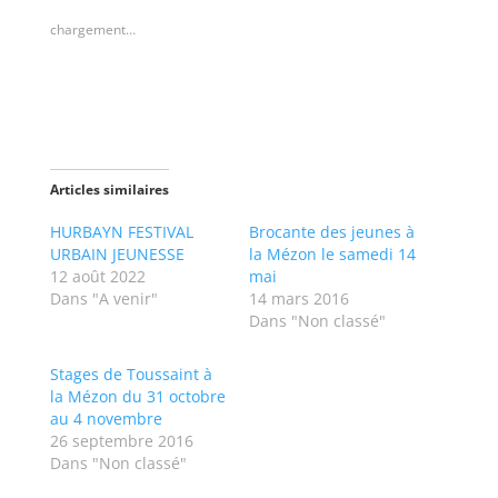
p
p
o
o
chargement…
u
u
r
r
p
p
a
a
r
r
t
t
a
a
g
g
e
e
r
r
s
s
Articles similaires
u
u
r
r
T
F
HURBAYN FESTIVAL
Brocante des jeunes à
w
a
URBAIN JEUNESSE
la Mézon le samedi 14
i
c
t
e
12 août 2022
mai
t
b
Dans "A venir"
14 mars 2016
e
o
r
o
Dans "Non classé"
(
k
o
(
u
o
v
u
Stages de Toussaint à
r
v
la Mézon du 31 octobre
e
r
d
e
au 4 novembre
a
d
26 septembre 2016
n
a
s
n
Dans "Non classé"
u
s
n
u