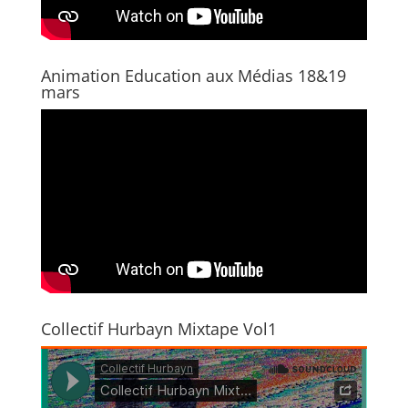
)
Animation Education aux Médias 18&19
mars
Collectif Hurbayn Mixtape Vol1