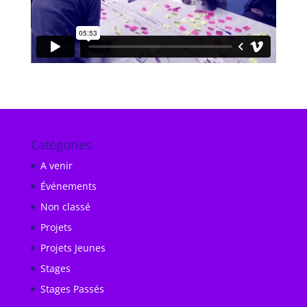
Catégories
A venir
Événements
Non classé
Projets
Projets Jeunes
Stages
Stages Passés