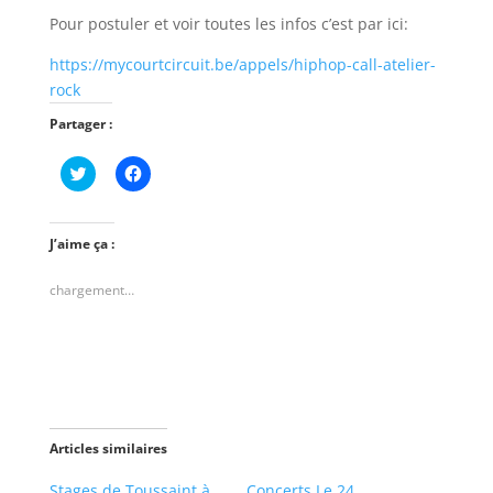
Pour postuler et voir toutes les infos c’est par ici:
https://mycourtcircuit.be/appels/hiphop-call-atelier-
rock
Partager :
C
C
l
l
i
i
q
q
u
u
e
e
J’aime ça :
z
z
p
p
o
o
chargement…
u
u
r
r
p
p
a
a
r
r
t
t
a
a
g
g
e
e
r
r
s
s
Articles similaires
u
u
r
r
T
F
Stages de Toussaint à
Concerts Le 24