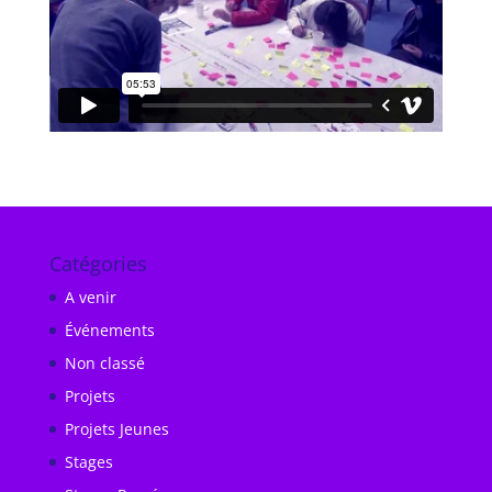
Catégories
A venir
Événements
Non classé
Projets
Projets Jeunes
Stages