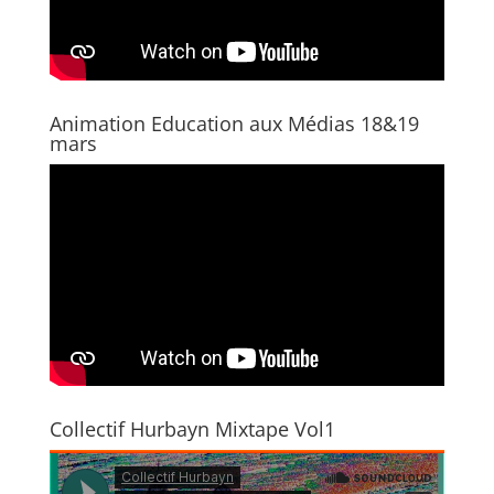
)
Animation Education aux Médias 18&19
mars
Collectif Hurbayn Mixtape Vol1