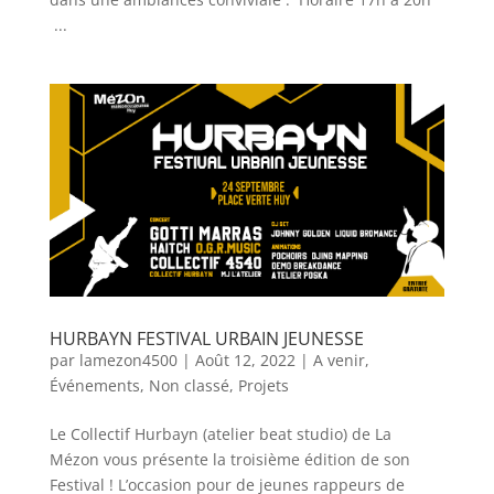
...
HURBAYN FESTIVAL URBAIN JEUNESSE
par
lamezon4500
|
Août 12, 2022
|
A venir
,
Événements
,
Non classé
,
Projets
Le Collectif Hurbayn (atelier beat studio) de La
Mézon vous présente la troisième édition de son
Festival ! L’occasion pour de jeunes rappeurs de