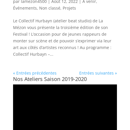
par
lamezon4500
|
Août 12, 2022
|
A venir
,
Événements
,
Non classé
,
Projets
Le Collectif Hurbayn (atelier beat studio) de La
Mézon vous présente la troisième édition de son
Festival ! L’occasion pour de jeunes rappeurs de
monter sur scène et de pouvoir s’exprimer via leur
art aux côtés d’artistes reconnus ! Au programme :
Collectif Hurbayn –...
« Entrées précédentes
Entrées suivantes »
Nos Ateliers Saison 2019-2020