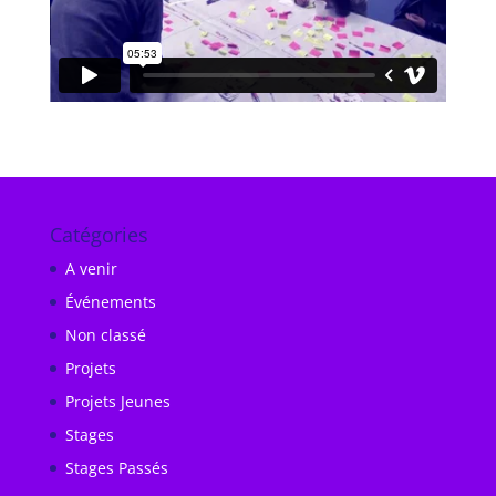
Catégories
A venir
Événements
Non classé
Projets
Projets Jeunes
Stages
Stages Passés