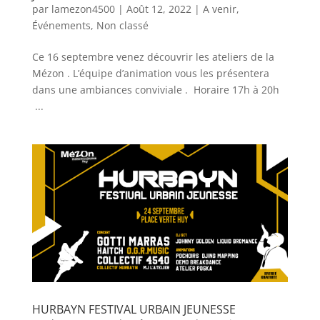
par
lamezon4500
|
Août 12, 2022
|
A venir
,
Événements
,
Non classé
Ce 16 septembre venez découvrir les ateliers de la
Mézon . L’équipe d’animation vous les présentera
dans une ambiances conviviale . Horaire 17h à 20h
...
HURBAYN FESTIVAL URBAIN JEUNESSE